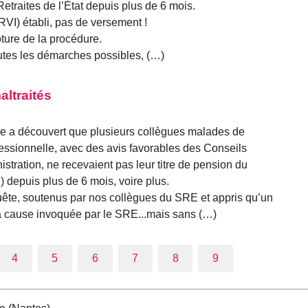
Retraites de l’État depuis plus de 6 mois.
(RVI) établi, pas de versement !
ôture de la procédure.
utes les démarches possibles, (…)
ltraités
de a découvert que plusieurs collègues malades de
essionnelle, avec des avis favorables des Conseils
istration, ne recevaient pas leur titre de pension du
) depuis plus de 6 mois, voire plus.
te, soutenus par nos collègues du SRE et appris qu’un
a cause invoquée par le SRE...mais sans (…)
4
5
6
7
8
9