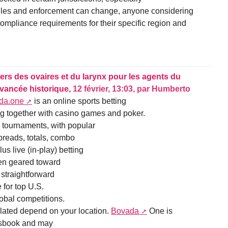
rules and enforcement can change, anyone considering
ompliance requirements for their specific region and
ers des ovaires et du larynx pour les agents du
avancée historique,
12 février, 13:03
,
par
Humberto
ada.one
is an online sports betting
ing together with casino games and poker.
nd tournaments, with popular
preads, totals, combo
us live (in-play) betting
ten geared toward
 straightforward
 for top U.S.
obal competitions.
ulated depend on your location.
Bovada
One is
rtsbook and may