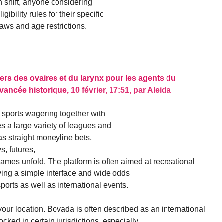
 shift, anyone considering
ibility rules for their specific
laws and age restrictions.
ers des ovaires et du larynx pour les agents du
avancée historique,
10 février, 17:51
,
par
Aleida
 sports wagering together with
es a large variety of leagues and
as straight moneyline bets,
s, futures,
ames unfold. The platform is often aimed at recreational
ving a simple interface and wide odds
orts as well as international events.
our location. Bovada is often described as an international
ked in certain jurisdictions, especially