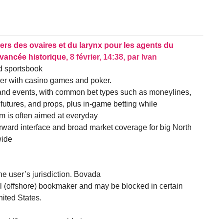
ers des ovaires et du larynx pour les agents du
avancée historique,
8 février, 14:38
,
par
Ivan
d sportsbook
her with casino games and poker.
 and events, with common bet types such as moneylines,
 futures, and props, plus in-game betting while
rm is often aimed at everyday
orward interface and broad market coverage for big North
wide
he user’s jurisdiction. Bovada
al (offshore) bookmaker and may be blocked in certain
nited States.