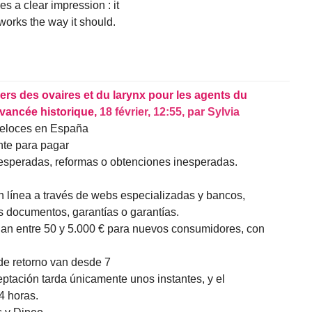
ves a clear impression : it
works the way it should.
ers des ovaires et du larynx pour les agents du
avancée historique,
18 février, 12:55
,
par
Sylvia
eloces en España
nte para pagar
nesperadas, reformas o obtenciones inesperadas.
en línea a través de webs especializadas y bancos,
s documentos, garantías o garantías.
úan entre 50 y 5.000 € para nuevos consumidores, con
 de retorno van desde 7
ptación tarda únicamente unos instantes, y el
4 horas.