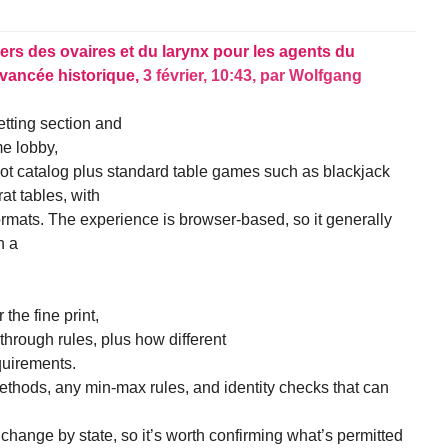
ers des ovaires et du larynx pour les agents du
avancée historique,
3 février, 10:43
,
par
Wolfgang
etting section and
me lobby,
lot catalog plus standard table games such as blackjack
at tables, with
ormats. The experience is browser-based, so it generally
h a
 the fine print,
hrough rules, plus how different
quirements.
ethods, any min-max rules, and identity checks that can
 change by state, so it’s worth confirming what’s permitted