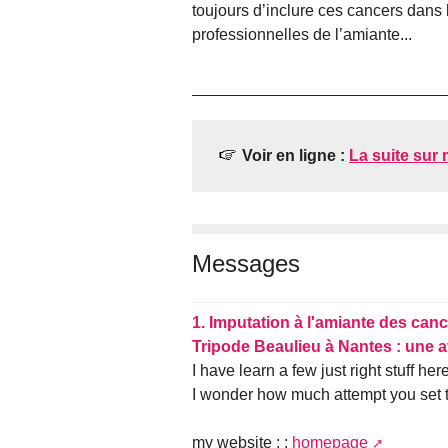
toujours d’inclure ces cancers dan
professionnelles de l’amiante...
Voir en ligne :
La suite sur 
Messages
1.
Imputation à l'amiante des canc
Tripode Beaulieu à Nantes : une 
I have learn a few just right stuff he
I wonder how much attempt you set to
my website : :
homepage