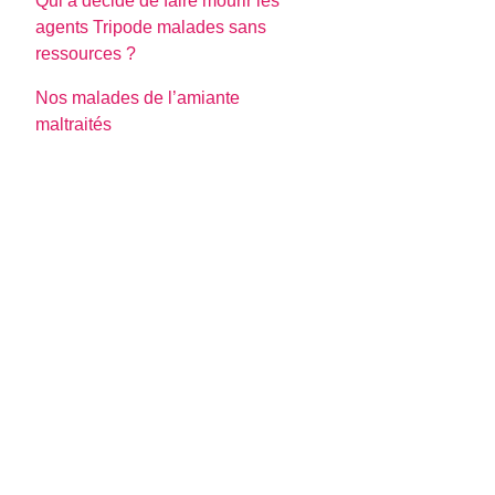
Qui a décidé de faire mourir les
agents Tripode malades sans
ressources ?
Nos malades de l’amiante
maltraités