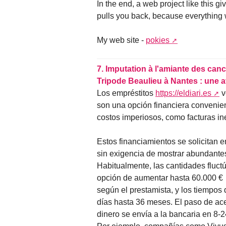
In the end, a web project like this gi
pulls you back, because everything 
My web site -
pokies
7.
Imputation à l'amiante des canc
Tripode Beaulieu à Nantes : une 
Los empréstitos
https://eldiari.es
v
son una opción financiera convenie
costos imperiosos, como facturas i
Estos financiamientos se solicitan 
sin exigencia de mostrar abundante
Habitualmente, las cantidades fluct
opción de aumentar hasta 60.000 €
según el prestamista, y los tiempos
días hasta 36 meses. El paso de ace
dinero se envía a la bancaria en 8-2