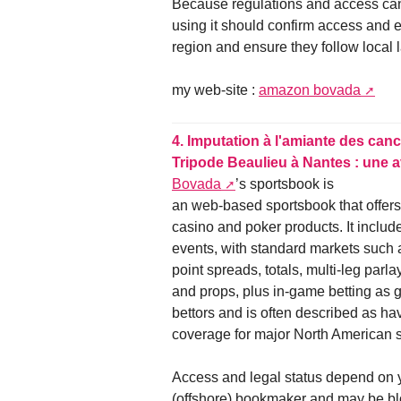
Because regulations and access can
using it should confirm access and elig
region and ensure they follow local 
my web-site :
amazon bovada
4.
Imputation à l'amiante des canc
Tripode Beaulieu à Nantes : une 
Bovada
’s sportsbook is
an web-based sportsbook that offers
casino and poker products. It includ
events, with standard markets such 
point spreads, totals, multi-leg parlay
and props, plus in-game betting as g
bettors and is often described as ha
coverage for major North American sp
Access and legal status depend on y
(offshore) bookmaker and may be bloc