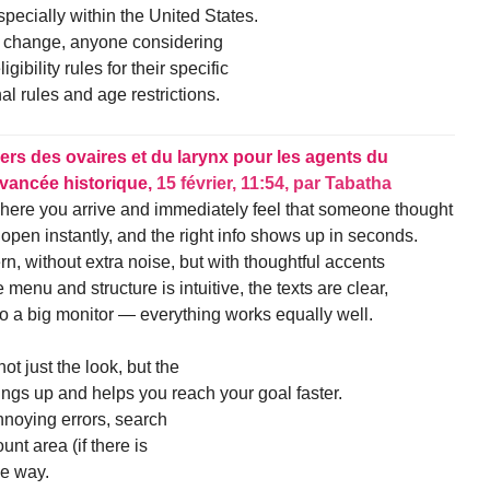
especially within the United States.
 change, anyone considering
ibility rules for their specific
al rules and age restrictions.
ers des ovaires et du larynx pour les agents du
avancée historique,
15 février, 11:54
,
par
Tabatha
 where you arrive and immediately feel that someone thought
 open instantly, and the right info shows up in seconds.
n, without extra noise, but with thoughtful accents
menu and structure is intuitive, the texts are clear,
 a big monitor — everything works equally well.
not just the look, but the
hings up and helps you reach your goal faster.
nnoying errors, search
unt area (if there is
he way.